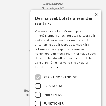
Besöksadress:
Syrenvägen 7-11
×
271 50 Ystad
Denna webbplats använder
Fakturaadress:
cookies
Michelsens Bil AB /ePP
Fack 110684
Vi använder cookies för att anpassa
R011
innehåll, annonser och för att analysera vår
10654 Stockholm
trafik. Vi delar också information om din
Fakturan måste innehålla referensnummer!
användning av vår webbplats med våra
reklam- och analyspartners som kan
Organisationsnummer 556225-9142
kombinera den med annan information som
du har tillhandahållit dem eller som de har
Öppettider:
samlat in från din användning av deras
tjänster.
Läs mer
Bilförsäljning
Måndag – Fredag : 09:30-18:00
STRIKT NÖDVÄNDIGT
Lördag : 10:00-14:00
PRESTANDA
Servicerådgivare
Besökstid Måndag – Fredag : 07:00-16:00
INRIKTNING
Telefontid Måndag – Fredag : 07:00-16:00
FUNKTIONER
Reservdelar/Verkstad