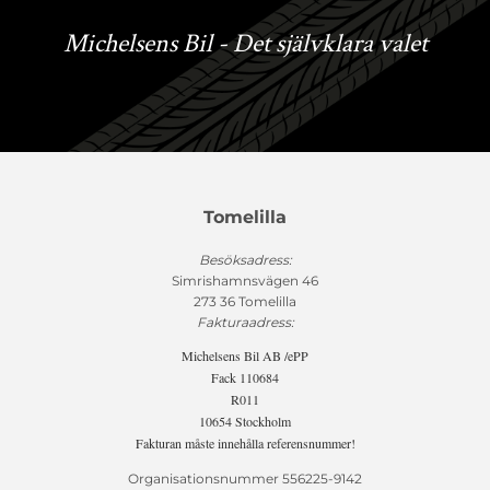
Michelsens Bil - Det självklara valet
Tomelilla
Besöksadress:
Simrishamnsvägen 46
273 36 Tomelilla
Fakturaadress:
Michelsens Bil AB /ePP
Fack 110684
R011
10654 Stockholm
Fakturan måste innehålla referensnummer!
Organisationsnummer 556225-9142